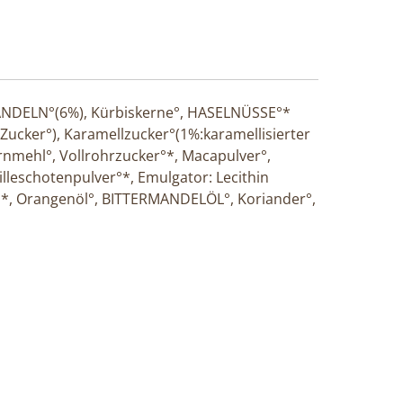
ANDELN°(6%), Kürbiskerne°, HASELNÜSSE°*
er°), Karamellzucker°(1%:karamellisierter
mehl°, Vollrohrzucker°*, Macapulver°,
lleschotenpulver°*, Emulgator: Lecithin
r°*, Orangenöl°, BITTERMANDELÖL°, Koriander°,