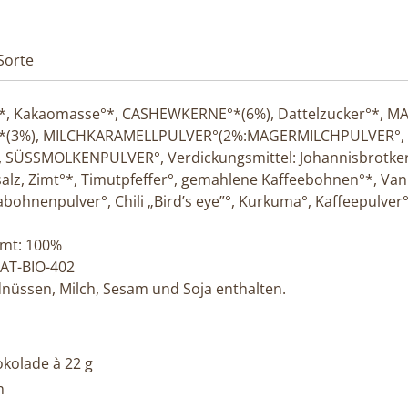
 Sorte
*, Kakaomasse°*, CASHEWKERNE°*(6%), Dattelzucker°*, M
3%), MILCHKARAMELLPULVER°(2%:MAGERMILCHPULVER°, Zuck
 SÜSSMOLKENPULVER°, Verdickungsmittel: Johannisbrotkern
salz, Zimt°*, Timutpfeffer°, gemahlene Kaffeebohnen°*, Vani
bohnenpulver°, Chili „Bird’s eye”°, Kurkuma°, Kaffeepulve
amt: 100%
 AT-BIO-402
dnüssen, Milch, Sesam und Soja enthalten.
okolade à 22 g
m