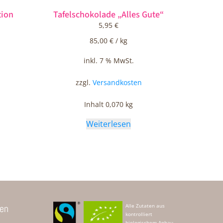
tion
Tafelschokolade „Alles Gute“
5,95
€
85,00
€
/
kg
inkl. 7 % MwSt.
zzgl.
Versandkosten
Inhalt 0,070
kg
Weiterlesen
len
Alle Zutaten aus
kontrolliert
biologischem Anbau.