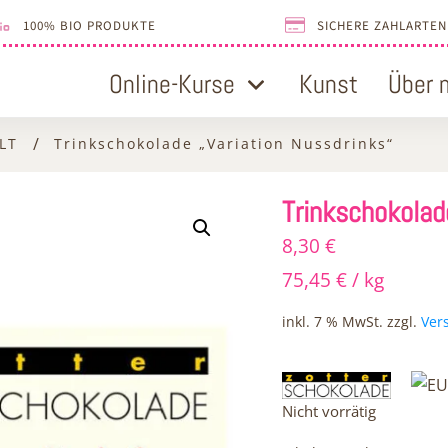
100% BIO PRODUKTE
SICHERE ZAHLARTEN
Online-Kurse
Kunst
Über 
/
T
Trinkschokolade „Variation Nussdrinks“
Trinkschokolad
8,30
€
75,45
€
/
kg
inkl. 7 % MwSt.
zzgl.
Ver
Nicht vorrätig