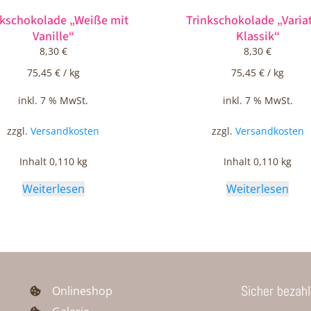
nkschokolade „Weiße mit
Trinkschokolade „Varia
Vanille“
Klassik“
8,30
€
8,30
€
75,45
€
/
kg
75,45
€
/
kg
inkl. 7 % MwSt.
inkl. 7 % MwSt.
zzgl.
Versandkosten
zzgl.
Versandkosten
Inhalt 0,110
kg
Inhalt 0,110
kg
Weiterlesen
Weiterlesen
Sicher bezah
Onlineshop