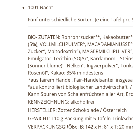
1001 Nacht
Fünf unterschiedliche Sorten. Je eine Tafel pro
BIO- ZUTATEN:
Rohrohrzucker°*, Kakaobutter°
(5%), VOLLMILCHPULVER°, MACADAMIANÜSSE°*(
Zucker°, Maltodextrin°), MAGERMILCHPULVER°,
Emulgator: Lecithin (SOJA)°, Kardamom°, Stein
(Sonnenblume)°, Nelken°, Ingwerpulver°, Tonka
Rosenöl°,
Kakao
: 35% mindestens
*aus fairem Handel, Fair-Handelsanteil insges
°aus kontrolliert biologischer Landwirtschaft /
Kann Spuren von Schalenfrüchten aller Art, Er
KENNZEICHNUNG:
alkoholfrei
HERSTELLER:
Zotter Schokolade / Österreich
GEWICHT:
110 g Packung mit 5 Tafeln TrinkSch
VERPACKUNGSGRÖße:
B: 142 x H: 81 x T: 20 m