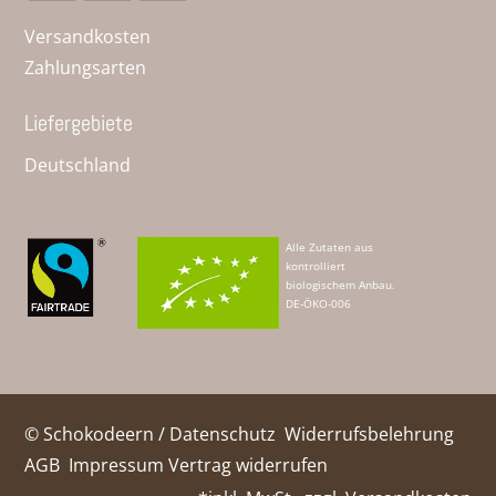
Versandkosten
Zahlungsarten
Liefergebiete
Deutschland
Alle Zutaten aus
kontrolliert
biologischem Anbau.
DE-ÖKO-006
© Schokodeern /
Datenschutz
Widerrufsbelehrung
AGB
Impressum
Vertrag widerrufen