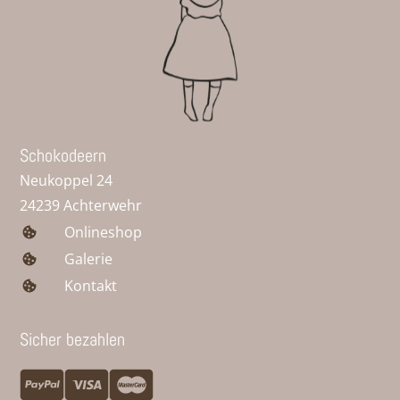
Schokodeern
Neukoppel 24
24239 Achterwehr
Onlineshop
Galerie
Kontakt
Sicher bezahlen