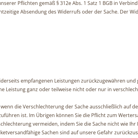
serer Pflich­ten gemäß § 312e Abs. 1 Satz 1 BGB in Verbind
htzeitige Absendung des Widerrufs oder der Sache. Der Wider
iderseits empfangenen Leistungen zu­rück­zu­ge­wäh­ren und
 Leistung ganz oder teilweise nicht oder nur in verschle
 wenn die Verschlechterung der Sache aus­schließ­lich auf d
zuführen ist. Im Übrigen können Sie die Pflicht zum Werte
lech­te­rung vermeiden, indem Sie die Sache nicht wie Ihr
aketversandfähige Sachen sind auf un­se­re Gefahr zurückz