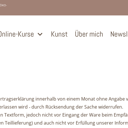
-ÖKO-
Online-Kurse
Kunst
Über mich
Newsl
rtragserklärung innerhalb von einem Mo­nat ohne Angabe von
überlassen wird ‑ durch Rücksendung der Sache widerrufen.
g in Textform, jedoch nicht vor Eingang der Wa­re beim Empf
 Teillieferung) und auch nicht vor Erfüllung unserer In­for­ma­