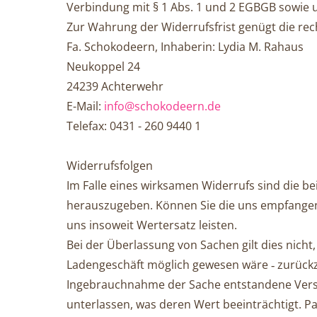
Verbindung mit § 1 Abs. 1 und 2 EGBGB sowie un
Zur Wahrung der Widerrufsfrist genügt die rec
Fa. Schokodeern, Inhaberin: Lydia M. Rahaus
Neukoppel 24
24239 Achterwehr
E-Mail:
info@schokodeern.de
Telefax: 0431 - 260 9440 1
Widerrufsfolgen
Im Falle eines wirksamen Widerrufs sind die be
herauszugeben. Können Sie die uns empfangene
uns insoweit Wertersatz leisten.
Bei der Überlassung von Sachen gilt dies nicht,
Ladengeschäft möglich ge­we­sen wäre ‑ zurück
Ingebrauchnahme der Sache entstandene Ver­sch
unterlassen, was deren Wert beeinträchtigt. P