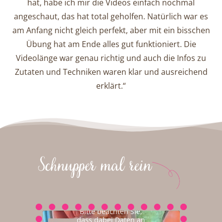
hat, habe ich mir die Videos einfach nochmal
angeschaut, das hat total geholfen. Natürlich war es
am Anfang nicht gleich perfekt, aber mit ein bisschen
Übung hat am Ende alles gut funktioniert. Die
Videolänge war genau richtig und auch die Infos zu
Zutaten und Techniken waren klar und ausreichend
erklärt.“
Sie sehen gerade
einen
Platzhalterinhalt von
YouTube
. Um auf den
eigentlichen Inhalt
zuzugreifen, klicken
Sie auf die
Schaltfläche unten.
Bitte beachten Sie,
dass dabei Daten an