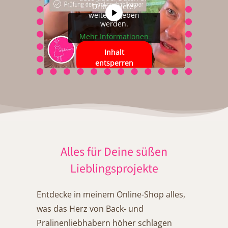
Drittanbieter
weitergegeben
werden.
Mehr Informationen
Inhalt
entsperren
Erforderlichen
Service
akzeptieren
und Inhalte
entsperren
Alles für Deine süßen
Lieblingsprojekte
Entdecke in meinem Online-Shop alles,
was das Herz von Back- und
Pralinenliebhabern höher schlagen