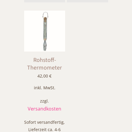
Dieses
Produkt
weist
mehrere
Varianten
auf.
Die
Optionen
Rohstoff-
können
Thermometer
auf
42,00
€
der
Produktseite
inkl. MwSt.
gewählt
werden
zzgl.
Versandkosten
Sofort versandfertig,
Lieferzeit ca. 4-6