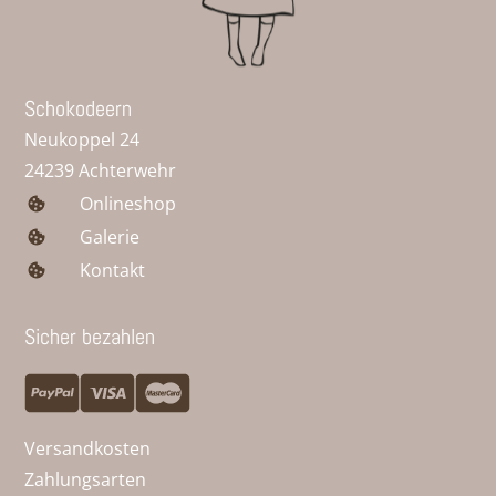
Schokodeern
Neukoppel 24
24239 Achterwehr
Onlineshop
Galerie
Kontakt
Sicher bezahlen
Versandkosten
Zahlungsarten