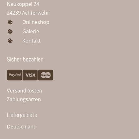
Neukoppel 24
24239 Achterwehr
Onlineshop
Galerie
Kontakt
Sicher bezahlen
Versandkosten
Zahlungsarten
Liefergebiete
Deutschland