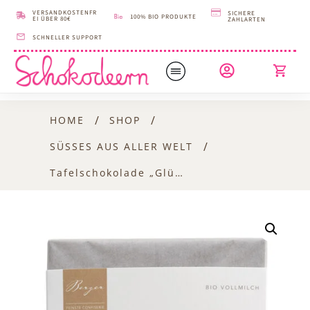
VERSANDKOSTENFR
SICHERE
100% BIO PRODUKTE
EI ÜBER 80€
ZAHLARTEN
SCHNELLER SUPPORT
/
/
HOME
SHOP
/
SÜSSES AUS ALLER WELT
Tafelschokolade „Glückwunsch“