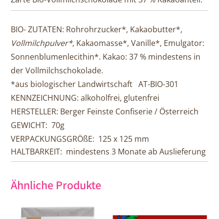
BIO- ZUTATEN:
Rohrohrzucker*, Kakaobutter*,
Vollmilchpulver
*
, Kakaomasse*, Vanille*, Emulgator:
Sonnenblumenlecithin*.
K
akao: 37 % mindestens in
der Vollmilchschokolade.
*aus biologischer Landwirtschaft AT-BIO-301
KENNZEICHNUNG:
alkoholfrei, glutenfrei
HERSTELLER:
Berger Feinste Confiserie / Österreich
GEWICHT:
70g
VERPACKUNGSGRÖßE:
125 x 125 mm
HALTBARKEIT:
mindestens 3 Monate ab Auslieferung
Ähnliche Produkte