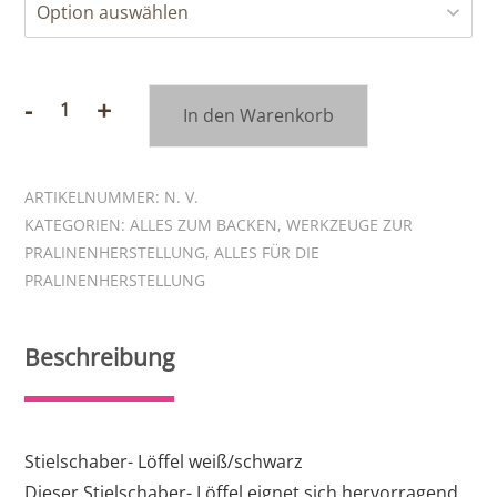
-
+
In den Warenkorb
Stielschaber-
Löffel
Menge
ARTIKELNUMMER:
N. V.
KATEGORIEN:
ALLES ZUM BACKEN
,
WERKZEUGE ZUR
PRALINENHERSTELLUNG
,
ALLES FÜR DIE
PRALINENHERSTELLUNG
Beschreibung
Stielschaber- Löffel weiß/schwarz
Dieser Stielschaber- Löffel eignet sich hervorragend