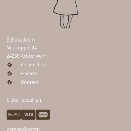
Schokodeern
Neukoppel 24
24239 Achterwehr
Onlineshop
Galerie
Kontakt
Sicher bezahlen
Versandkosten