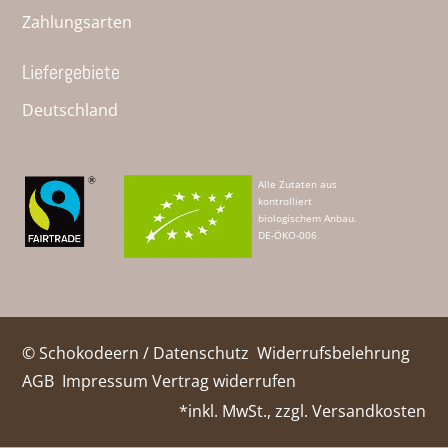
Zahlungsarten
Liefergebiete
Deutschland
Alle Zutaten aus
kontrolliert
biologischem Anbau.
DE-ÖKO-006
© Schokodeern /
Datenschutz
Widerrufsbelehrung
AGB
Impressum
Vertrag widerrufen
*inkl. MwSt., zzgl.
Versandkosten