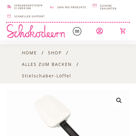
VERSANDKOSTENFR
SICHERE
100% BIO PRODUKTE
EI ÜBER 80€
ZAHLARTEN
SCHNELLER SUPPORT
/
/
HOME
SHOP
/
ALLES ZUM BACKEN
Stielschaber-Löffel