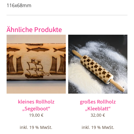
116x68mm
Ähnliche Produkte
kleines Rollholz
großes Rollholz
„Segelboot“
„Kleeblatt“
19,00
€
32,00
€
inkl. 19 % MwSt.
inkl. 19 % MwSt.