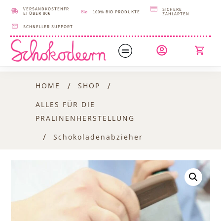
VERSANDKOSTENFR
SICHERE
100% BIO PRODUKTE
EI ÜBER 80€
ZAHLARTEN
SCHNELLER SUPPORT
/
/
HOME
SHOP
ALLES FÜR DIE
PRALINENHERSTELLUNG
/
Schokoladenabzieher