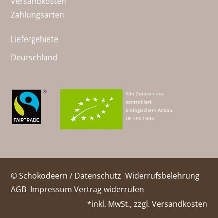
Versandkosten
Zahlungsarten
Liefergebiete
Deutschland
Alle Zutaten aus
kontrolliert
biologischem Anbau.
DE-ÖKO-006
© Schokodeern /
Datenschutz
Widerrufsbelehrung
AGB
Impressum
Vertrag widerrufen
*inkl. MwSt., zzgl.
Versandkosten