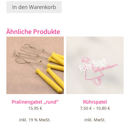
In den Warenkorb
Ähnliche Produkte
Dieses
Produkt
weist
mehrere
Varianten
auf.
Die
Optionen
können
auf
Pralinengabel „rund“
Rührspatel
der
15,95
€
7,50
€
–
10,80
€
Produktseite
gewählt
inkl. 19 % MwSt.
inkl. MwSt.
werden