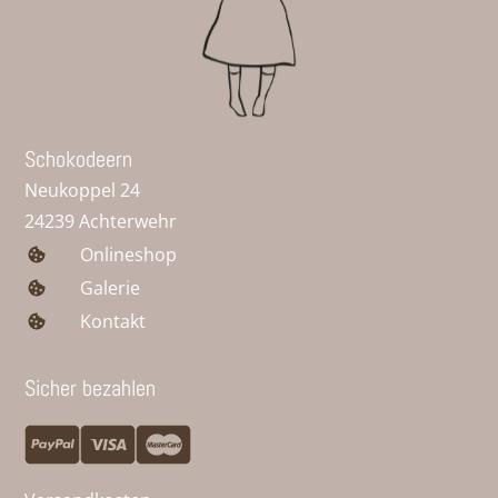
Schokodeern
Neukoppel 24
24239 Achterwehr
Onlineshop
Galerie
Kontakt
Sicher bezahlen