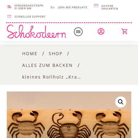
VERSANDKOSTENFR
SICHERE
100% BIO PRODUKTE
EI ÜBER 80€
ZAHLARTEN
SCHNELLER SUPPORT
/
/
HOME
SHOP
/
ALLES ZUM BACKEN
kleines Rollholz „Krabben“