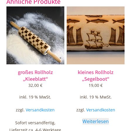
Ähnliche Produkte
großes Rollholz
kleines Rollholz
„Kleeblatt“
„Segelboot“
32,00
€
19,00
€
inkl. 19 % MwSt.
inkl. 19 % MwSt.
zzgl.
Versandkosten
zzgl.
Versandkosten
Weiterlesen
Sofort versandfertig,
Lieferzeit ca. 4-6 Werktage