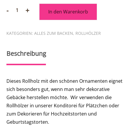
-
+
In den Warenkorb
kleines
Rollholz
"Krabben"
KATEGORIEN:
ALLES ZUM BACKEN
,
ROLLHÖLZER
Menge
Beschreibung
Dieses Rollholz mit den schönen Ornamenten eignet
sich besonders gut, wenn man sehr dekorative
Gebäcke herstellen möchte. Wir verwenden die
Rollhölzer in unserer Konditorei für Plätzchen oder
zum Dekorieren für Hochzeitstorten und
Geburtstagstorten.