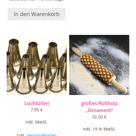
In den Warenkorb
Dieses
Produkt
weist
mehrere
Varianten
auf.
Die
Optionen
können
auf
Lochtüllen
großes Rollholz
der
„Ornament“
7,95
€
Produktseite
32,00
€
gewählt
inkl. MwSt.
werden
inkl. 19 % MwSt.
zzgl.
Versandkosten