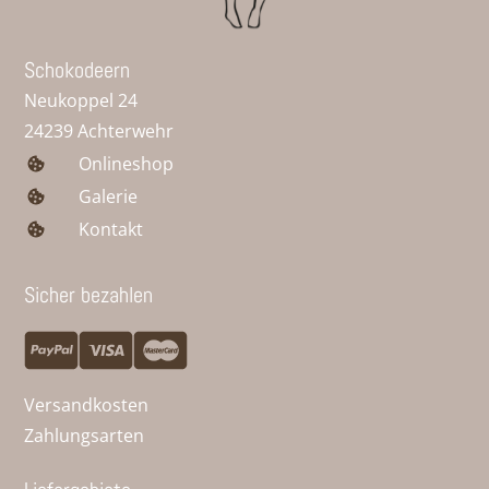
Schokodeern
Neukoppel 24
24239 Achterwehr
Onlineshop
Galerie
Kontakt
Sicher bezahlen
Versandkosten
Zahlungsarten