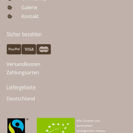
Galerie
Kontakt
Sicher bezahlen
Versandkosten
Zahlungsarten
Liefergebiete
Deutschland
Alle Zutaten aus
kontrolliert
biologischem Anbau.