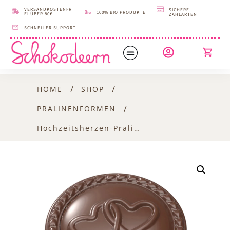
VERSANDKOSTENFR
SICHERE
100% BIO PRODUKTE
EI ÜBER 80€
ZAHLARTEN
SCHNELLER SUPPORT
/
/
HOME
SHOP
/
PRALINENFORMEN
Hochzeitsherzen-Pralinenform