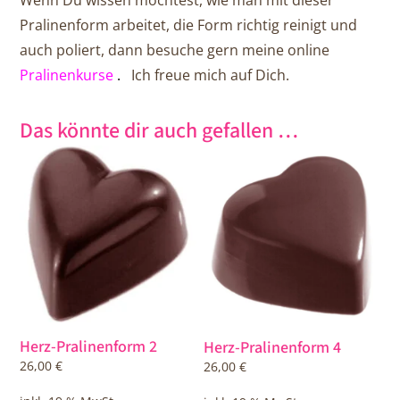
Wenn Du wissen möchtest, wie man mit dieser
Pralinenform arbeitet, die Form richtig reinigt und
auch poliert, dann besuche gern meine online
Pralinenkurse
.
Ich freue mich auf Dich.
Das könnte dir auch gefallen …
Herz-Pralinenform 2
Herz-Pralinenform 4
26,00
€
26,00
€