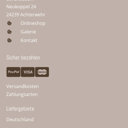
Neukoppel 24
24239 Achterwehr
Onlineshop
Galerie
Kontakt
Sicher bezahlen
Versandkosten
Zahlungsarten
Liefergebiete
Deutschland