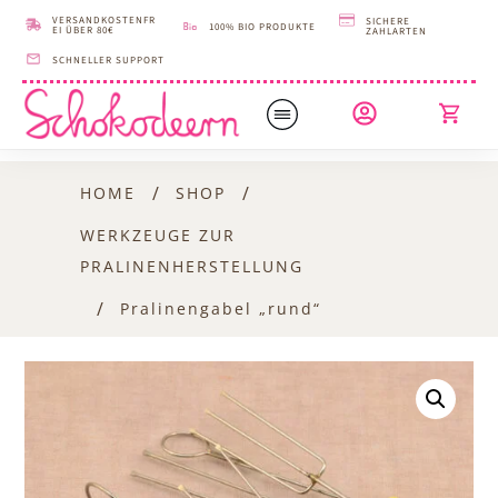
VERSANDKOSTENFR
SICHERE
100% BIO PRODUKTE
EI ÜBER 80€
ZAHLARTEN
SCHNELLER SUPPORT
/
/
HOME
SHOP
WERKZEUGE ZUR
PRALINENHERSTELLUNG
/
Pralinengabel „rund“