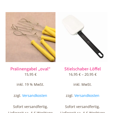
Dieses
Produkt
weist
mehrere
Varianten
auf.
Die
Optionen
können
auf
Pralinengabel „oval“
Stielschaber-Löffel
der
15,95
€
16,95
€
–
20,95
€
Produktseite
gewählt
inkl. 19 % MwSt.
inkl. MwSt.
werden
zzgl.
Versandkosten
zzgl.
Versandkosten
Sofort versandfertig,
Sofort versandfertig,
Lieferzeit ca. 4-6 Werktage
Lieferzeit ca. 4-6 Werktage