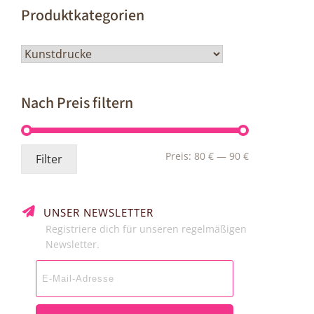
Produktkategorien
Nach Preis filtern
Min.
Max.
Preis:
80 €
—
90 €
Filter
Preis
Preis
UNSER NEWSLETTER
Registriere dich für unseren regelmäßigen
Newsletter.